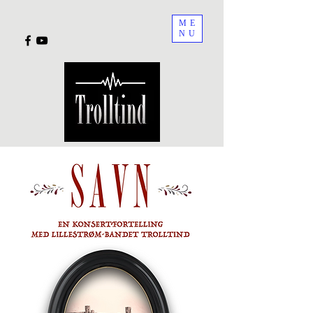
ME
NU