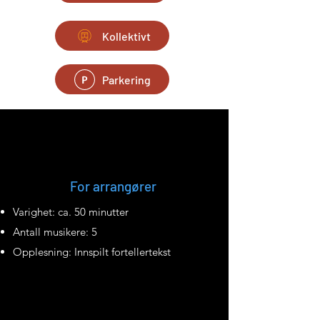
Kollektivt
Parkering
For arrangører
Varighet: ca. 50 minutter
Antall musikere: 5
Opplesning: Innspilt fortellertekst