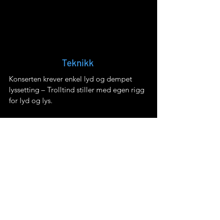
Teknikk
Konserten krever enkel lyd og dempet
lyssetting – Trolltind stiller med egen rigg
for lyd og lys.
Program