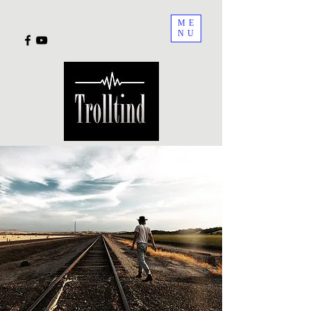
ME
NU