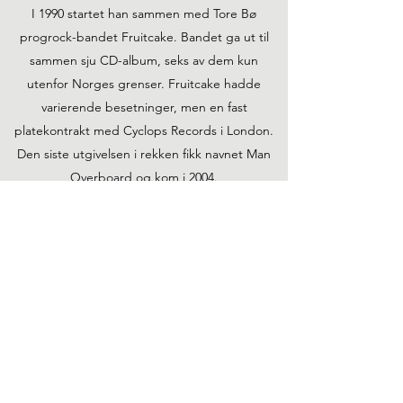
I 1990 startet han sammen med Tore Bø
progrock-bandet Fruitcake. Bandet ga ut til
sammen sju CD-album, seks av dem kun
utenfor Norges grenser. Fruitcake hadde
varierende besetninger, men en fast
platekontrakt med Cyclops Records i London.
Den siste utgivelsen i rekken fikk navnet Man
Overboard og kom i 2004.
Offisiell diskografi som musiker er i overkant av
35 utgivelser, en del av dette er samleplater
hvor han bidrar som trommeslager og/eller
vokalist på enkeltsanger.
Den Norske Opera ansatte Pål Søvik som
lydtekniker i 2005 etter at han i flere år hadde
vært hyret inn på oppdrag med lyddesign og