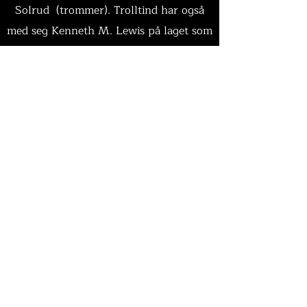
Solrud (trommer).​ Trolltind har også
med seg Kenneth M. Lewis på laget som
bassist og produsent.
Kontakt
Torbjørn Ellingsen
915 40
400
io17@mac.com
Org. nr.
995 480 077
Trolltind © 2026